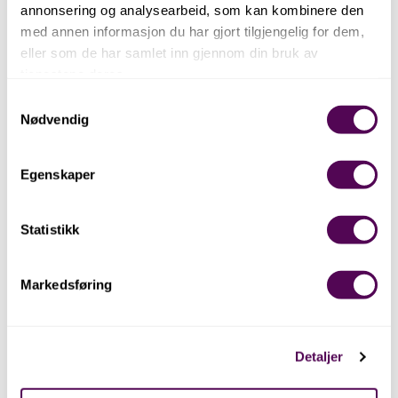
annonsering og analysearbeid, som kan kombinere den
Born gratis
med annen informasjon du har gjort tilgjengelig for dem,
Studentar 65,-
eller som de har samlet inn gjennom din bruk av
Born inntil 18 år. Born under 12 år må gå i følje med
tjenestene deres.
ein vaksen.
Samtykkevalg
Nødvendig
Egenskaper
Statistikk
Gruppepris
Markedsføring
Grupper over 20 personar - 110,-
herdla@museumvest.no
Detaljer