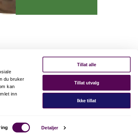
Tillat alle
osiale
n du bruker
Tillat utvalg
som kan
mlet inn
Ikke tillat
ring
Detaljer