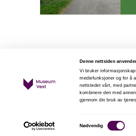
Denne nettsiden anvende
Vi bruker informasjonskapsl
mediefunksjoner og for å a
nettstedet vårt, med part
kombinere den med annen in
gjennom din bruk av tjene
Herdla Museum
Herdla Fort
5315 Herdla
Samtykkevalg
Nødvendig
Telefon:
970 94 729 / 993 87 394 (bare i åpningstiden)