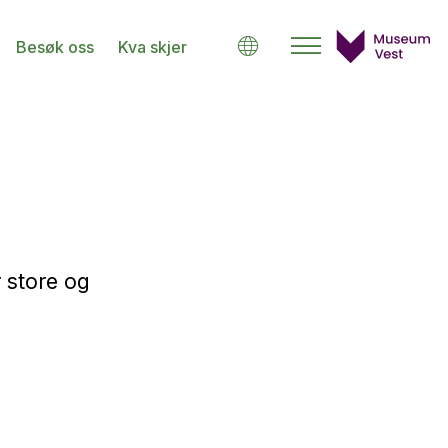
Besøk oss
Kva skjer
 store og