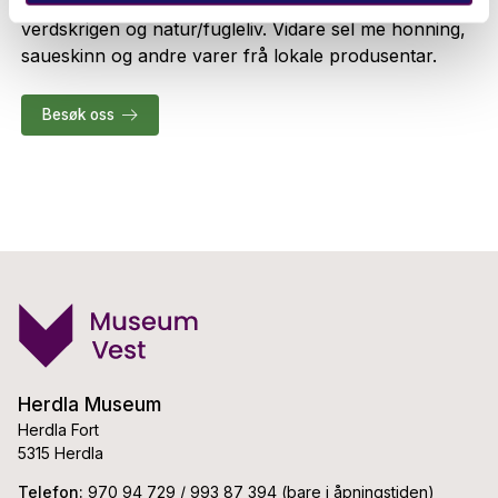
også eit utval bøker innafor felta lokalhistorie, 2.
verdskrigen og natur/fugleliv. Vidare sel me honning,
saueskinn og andre varer frå lokale produsentar.
Besøk oss
Herdla Museum
Herdla Fort
5315 Herdla
Telefon:
970 94 729 / 993 87 394 (bare i åpningstiden)